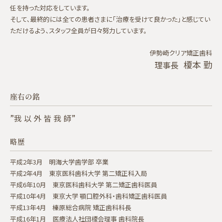
任を持った対応をしています。
そして、最終的には全ての患者さまに「治療を受けて良かった」と感じてい
ただけるよう、スタッフ全員が日々努力しています。
伊勢崎クリア矯正歯科
榎本 勤
理事長
座右の銘
”我 以 外 皆 我 師”
略歴
平成2年3月 明海大学歯学部 卒業
平成2年4月 東京医科歯科大学 第二矯正科入局
平成6年10月 東京医科歯科大学 第二矯正歯科医員
平成10年4月 東京大学 顎口腔外科・歯科矯正歯科医員
平成13年4月 榛原総合病院 矯正歯科科長
平成16年1月 医療法人社団榎会理事 歯科院長