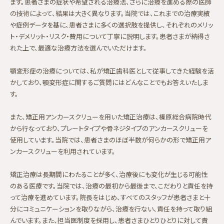
ます。患者さまの症状や希望される治療法、さらに治療を進める際の医師
の技術によって、結果は大きく異なります。当院では、これまでの治療実績
や症例データを基に、患者さまに多くの選択肢を提供し、それぞれのメリッ
ト・デメリット・リスク・費用について丁寧に説明します。患者さまが納得さ
れた上で、最適な治療方法を選んでいただけます。
顎変形症の治療については、私が矯正歯科医として従事してきた経験を活
かしており、顎変形症に関するご質問にはどんなことでもお答えいたしま
す。
また、矯正用アンカースクリューを用いた矯正治療は、榛原総合病院時代
から行なっており、プレートタイプや骨ネジタイプのアンカースクリューを
使用しています。当院では、患者さまのほぼ半数が何らかの形で矯正用ア
ンカースクリューを利用されています。
矯正治療は長期間にわたることが多く、治療後にも変化が生じる可能性
のある医療です。当院では、治療の最初から最後まで、こだわりと責任を持
って治療を進めています。院長をはじめ、すべてのスタッフが患者さまと十
分にコミュニケーションを取りながら、治療を行ない、責任を持って取り組
んでいます。また、担当医制度を採用し、患者さまひとりひとりに対して責